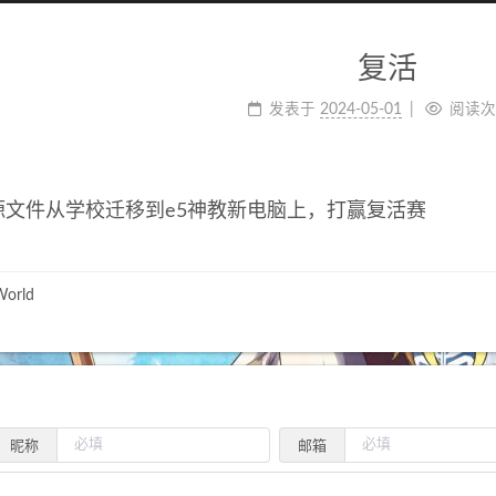
复活
发表于
2024-05-01
阅读
og源文件从学校迁移到e5神教新电脑上，打赢复活赛
World
昵称
邮箱