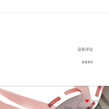
没有评论
查看更多
©
2025
Tianz
由
Hexo
&
NexT.Gemini
强力驱