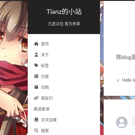
Tianz的小站
凡是过往 皆为序章
首页
关于
将bl
标签
分类
Hello 
归档
朋友们
蔡说新语
文学边缘
搜索